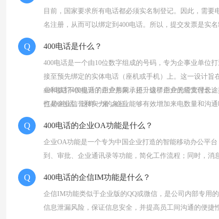
目前，国家要求所有电话都必须实名制登记。因此，需要
名注册，从而可以绑定到400电话。所以，提交发票是实
Q
400电话是什么？
400电话是一个由10位数字组成的号码，专为企事业单位
接至预先绑定的实体电话（座机或手机）上。这一设计旨在
业和拨打400电话的用户共同承担，这样用户无需支付长途
400电话不仅提升了企业形象，还升级了企业的经营理念。
也是企业信誉和实力的象征。
打400电话。这样一来，企业能够有效增加来电数量和沟通
Q
400电话的企业OA功能是什么？
企业OA功能是一个专为中国企业打造的智能移动办公平台
到、审批、企业通讯录等功能，简化工作流程；同时，消
Q
400电话的企信IM功能是什么？
企信IM功能类似于企业版的QQ或微信，是公司内部专用
信息泄漏风险，保证信息安全，并提高员工间沟通的便捷