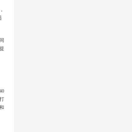
，
适
同
提
0
打
和