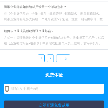
qiye.aliyun.com。确认添加。
腾讯企业邮箱如何给成员设置一个邮箱别名？
在【企业微信后台->协作->邮件->邮箱管理->邮箱别名】配置邮箱别名。
腾讯企业邮箱最多支持给一个账号设置5个别名。注意：别名由字母、数
字组成，符号不能放在开头或结尾，也不能连续出现。支持单个或全部清
除别
如何帮企业成员创建腾讯企业邮箱？
方式一：管理员通过企业微信后台创建邮箱账号。收集员工手机号，然后
在【企业微信后台-通讯录】中新增或批量导入员工信息，填写手机号、
邮箱账号、成员姓名、账号（默认为邮箱前缀，也可用工号或学号）。创
建成功后，告知员工通过企业微信APP
1
2
下一页
免费体验
立即开通免费试用