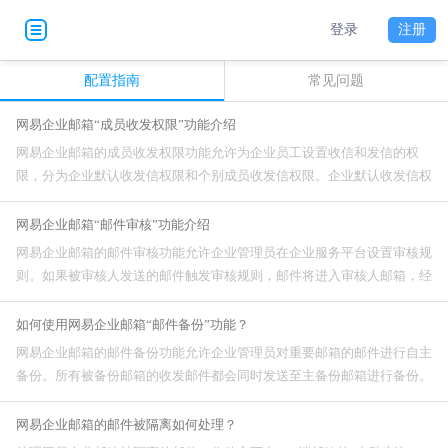
登录
注册
配置指南
常见问题
网易企业邮箱“成员收发权限”功能介绍
网易企业邮箱的成员收发权限功能允许为企业员工设置收信和发信的权
限，分为企业默认收发信权限和个别成员收发信权限。企业默认收发信权
限设置后，全员默认遵循这一权限（除非设置了独立的收发信权限）。个
别成员收发信权限允许设置单独的收发权限，一旦设置，
网易企业邮箱“邮件审核”功能介绍
网易企业邮箱的邮件审核功能允许企业管理员在企业服务平台设置审核规
则。如果被审核人发送的邮件触发审核规则，邮件将进入审核人邮箱，经
过审核人同意后才能发出。需要注意的是，这一功能仅适用于使用HM系
统的用户，并且不是默认开放的，需要经销商开通。
如何使用网易企业邮箱“邮件备份”功能？
网易企业邮箱的邮件备份功能允许企业管理员对重要邮箱的邮件进行自主
备份。所有被备份邮箱的收发邮件都会同时发送至主备份邮箱进行备份。
需要注意的是，只有从设置生效后的邮件才会被备份，之前的邮件不会备
份。如果来信过多，可能导致备份邮箱满，建议及时使
网易企业邮箱的邮件被隔离如何处理？