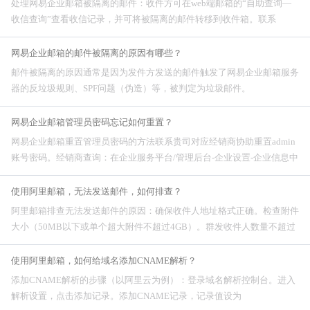
处理网易企业邮箱被隔离的邮件：收件方可在web端邮箱的“自助查询—
收信查询”查看收信记录，并可将被隔离的邮件转移到收件箱。联系
admin管理员将发件方添加到域白名单，避免邮件被拦截。如果域
网易企业邮箱的邮件被隔离的原因有哪些？
邮件被隔离的原因通常是因为发件方发送的邮件触发了网易企业邮箱服务
器的反垃圾规则、SPF问题（伪造）等，被判定为垃圾邮件。
网易企业邮箱管理员密码忘记如何重置？
网易企业邮箱重置管理员密码的方法联系贵司对应经销商协助重置admin
账号密码。经销商查询：在企业服务平台/管理后台-企业设置-企业信息中
查询。联系网易官方客服：邮箱kf@office.163.com，电话95163188，或
使用阿里邮箱，无法发送邮件，如何排查？
阿里邮箱排查无法发送邮件的原因：确保收件人地址格式正确。检查附件
大小（50MB以下或单个超大附件不超过4GB）。群发收件人数量不超过
300。检查客户端设置。如收到退信，参考阿里邮箱退信报错解决方法。
控制发信频率与
使用阿里邮箱，如何给域名添加CNAME解析？
添加CNAME解析的步骤（以阿里云为例）：登录域名解析控制台。进入
解析设置，点击添加记录。添加CNAME记录，记录值设为