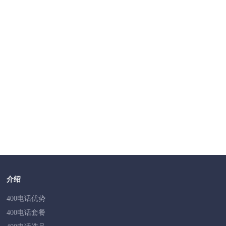
第一步：提交相关审核证件，包括企业实名认证资料等。
第二步：对客户提交的资质原件进行验证，以确保其真实性和
第三步：在运营商线下办理相关业务，如申请分配号码等。
第四步：完成业务开通后，进行测试以确保400电话的正常运
400电话的云CRM功能是什么？
Q
云CRM功能将CRM系统无缝对接到400电话，自动记录每一个4
的信息、业务沟通记录和售后服务记录，统一管理这些信息。
过程管理，打通多个销售环节，提高团队效率和业绩。
介绍
400电话优势
400电话套餐