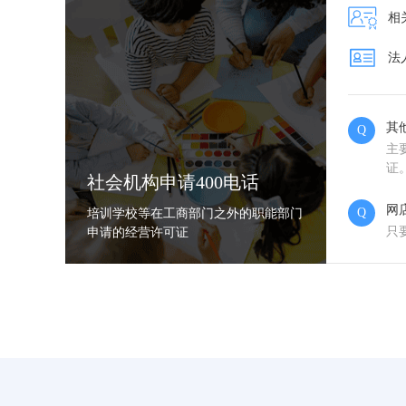
相
法
其
Q
主
证
社会机构申请400电话
网
Q
培训学校等在工商部门之外的职能部门
只
申请的经营许可证