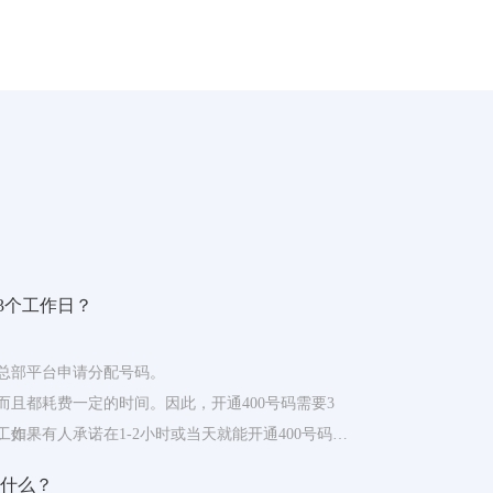
3个工作日？
总部平台申请分配号码。
且都耗费一定的时间。因此，开通400号码需要3
工作。
如果有人承诺在1-2小时或当天就能开通400号码，
运营商开通流程，所提供的号码可能不是新开通
是什么？