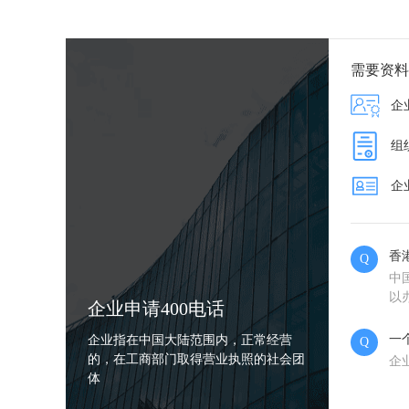
需要资料
企
组
企
香
Q
中
以
企业申请400电话
一
企业指在中国大陆范围内，正常经营
Q
的，在工商部门取得营业执照的社会团
企
体