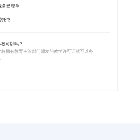
业务受理单
委托书
学校可以吗？
学校拥有教育主管部门颁发的教学许可证就可以办
0。