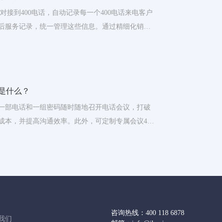
缝对接到400电话，自动记录每一个400电话来电客户
后服务记录，统一管理这些信息。通过精细化销售
节，提高团队效率和业绩。
能是什么？
一部电话和一组密码随时随地召开电话会议，打破
成本，并提高沟通效率。此外，可定制专属会议400
加安全。
咨询热线：
400 118 6878
我们