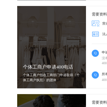
需要资料
营
法
申
Q
没
40
个体工商户申请400电话
所
Q
个体工商户指在工商部门申请取得《个
4
体工商户执照》的团体
需要资料