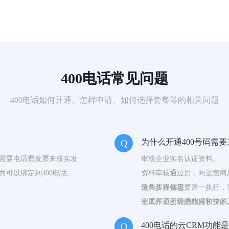
400电话常见问题
400电话如何开通、怎样申请、如何选择套餐等的相关问题
为什么开通400号码需要
Q
需要电话费发票来核实发
审核企业实名认证资料。
可以绑定到400电话。所
资料审核通过后，向运营商
录入客户信息。
这些步骤都需要逐一执行，而
完成开通所需的数据和技术
个工作日已经是相对较快的。
那么很可能没有经过正规的
400电话的云CRM功能
Q