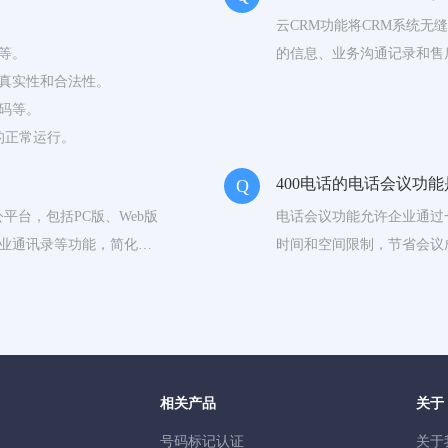
的。
云CRM功能将CRM系统无
等。
的信息、业务沟通记录和售
真实性和合法性。
过程管理，打通多个销售环
码等。
的正常运行。
400电话的电话会议功
Q
平台，包括PC版、Web版
电话会议功能允许企业通过
业通讯录等功能，简化工
时间和空间限制，节省会议
通效率。
号码接入号，使企业会议更
相关产品
关于
号码标记认证
关于