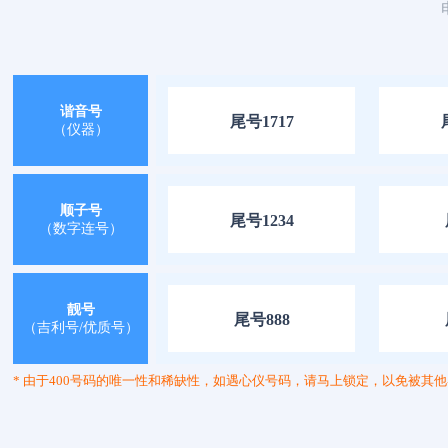
谐音号
尾号1717
（仪器）
顺子号
尾号1234
（数字连号）
靓号
尾号888
（吉利号/优质号）
* 由于400号码的唯一性和稀缺性，如遇心仪号码，请马上锁定，以免被其