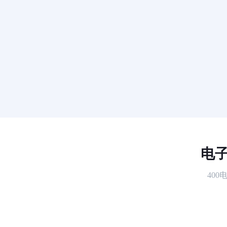
电子
40
为什么要交电话费发票？
Q