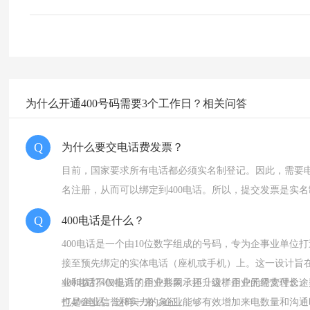
为什么开通400号码需要3个工作日？相关问答
Q
为什么要交电话费发票？
目前，国家要求所有电话都必须实名制登记。因此，需要
名注册，从而可以绑定到400电话。所以，提交发票是实
Q
400电话是什么？
400电话是一个由10位数字组成的号码，专为企事业单位
接至预先绑定的实体电话（座机或手机）上。这一设计旨在
业和拨打400电话的用户共同承担，这样用户无需支付长途
400电话不仅提升了企业形象，还升级了企业的经营理念。
也是企业信誉和实力的象征。
打400电话。这样一来，企业能够有效增加来电数量和沟通