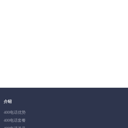
第一步：提交相关审核证件，包括企业实名认证资料等。
第二步：对客户提交的资质原件进行验证，以确保其真实性和
第三步：在运营商线下办理相关业务，如申请分配号码等。
第四步：完成业务开通后，进行测试以确保400电话的正常运
400电话的云CRM功能是什么？
Q
云CRM功能将CRM系统无缝对接到400电话，自动记录每一个4
的信息、业务沟通记录和售后服务记录，统一管理这些信息。
过程管理，打通多个销售环节，提高团队效率和业绩。
介绍
400电话优势
400电话套餐