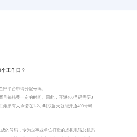
3个工作日？
总部平台申请分配号码。
且都耗费一定的时间。因此，开通400号码需要3
工作。
如果有人承诺在1-2小时或当天就能开通400号码，
运营商开通流程，所提供的号码可能不是新开通
字组成的号码，专为企事业单位打造的虚拟电话总机系