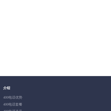
400电话是一个由10位数字组成的号码，专为企事业单位打造
统。当用户拨打400电话时，来电会被转接至预先绑定的实体
机）上。这一设计旨在实现企业对外宣传的统一性和规范性。4
400电话不仅提升了企业形象，还升级了企业的经营理念。具有
企业和拨打400电话的用户共同承担，这样用户无需支付长途
号码和话费分摊机制，使得用户更愿意拨打400电话。这样一
以客户为中心的服务理念。同时，400电话也是企业信誉和实
增加来电数量和沟通时间，从而使广告投放效果提升30%以上
400电话的企业OA功能是什么？
Q
企业OA功能是一个专为中国企业打造的智能移动办公平台，包括
和手机版。平台提供移动办公考勤、签到、审批、企业通讯录
作流程；同时，消息已读未读和任务管理功能提高沟通效率。
介绍
400电话优势
400电话套餐