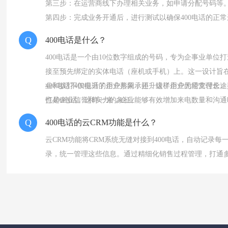
第三步：在运营商线下办理相关业务，如申请分配号码等
第四步：完成业务开通后，进行测试以确保400电话的正
Q
400电话是什么？
400电话是一个由10位数字组成的号码，专为企事业单位
接至预先绑定的实体电话（座机或手机）上。这一设计旨在
业和拨打400电话的用户共同承担，这样用户无需支付长途
400电话不仅提升了企业形象，还升级了企业的经营理念。
也是企业信誉和实力的象征。
打400电话。这样一来，企业能够有效增加来电数量和沟通
Q
400电话的云CRM功能是什么？
云CRM功能将CRM系统无缝对接到400电话，自动记录每
录，统一管理这些信息。通过精细化销售过程管理，打通