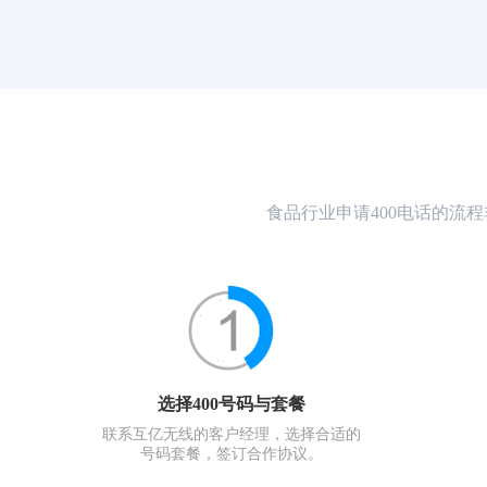
食品行业申请400电话的流
选择400号码与套餐
联系互亿无线的客户经理，选择合适的
号码套餐，签订合作协议。