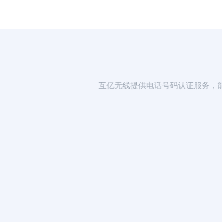
互亿无线提供电话号码认证服务，能