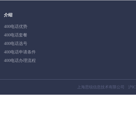
介绍
400电话优势
400电话套餐
400电话选号
400电话申请条件
400电话办理流程
上海思锐信息技术有限公司
沪IC