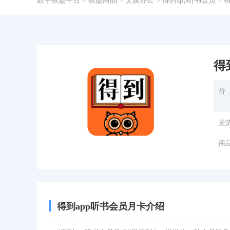
数字权益平台
>
权益商品
>
文娱办公
>
得到app听书会员
> 
得
价
提
商
得到app听书会员月卡介绍