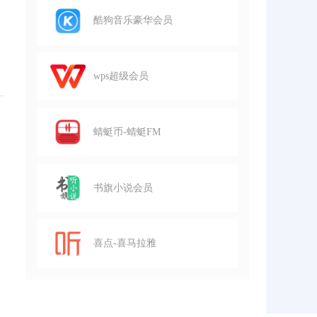
酷狗音乐豪华会员
wps超级会员
蜻蜓币-蜻蜓FM
书旗小说会员
喜点-喜马拉雅