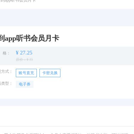
得到app听书会员月卡
到app听书会员月卡
¥ 27.25
 格：
原价：¥ 35
货方式：
账号直充
卡密兑换
品类型：
电子券