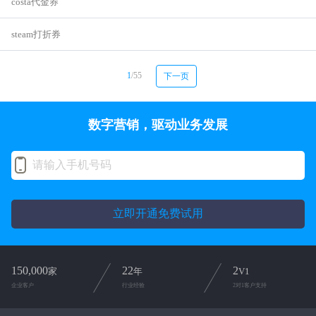
costa代金券
steam打折券
1
/55
下一页
数字营销，驱动业务发展
立即开通免费试用
150,000
22
2
家
年
V1
企业客户
行业经验
2对1客户支持