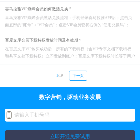
质炫彩弹幕&nb
喜马拉雅VIP巅峰会员如何激活兑换？
喜马拉雅VIP巅峰会员激活兑换流程：手机登录喜马拉雅APP后；点击页
面底部的“账号”->“VIP会员”；点击VIP会员套餐右侧的“使用兑换码”；
百度文库会员下载特权发放时间及有效期？
在百度文库VIP购买成功后，所有的下载特权（含VIP专享文档下载特权
和共享文档下载特权）立即发放到账户；百度文库下载特权时长等于用户
购买百度文库VIP商品时长，有效期从购买日开始计算。
1
/19
下一页
数字营销，驱动业务发展
立即开通免费试用