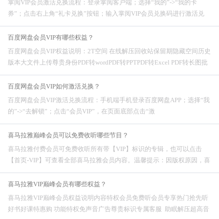
掌阅VIP会员激活兑换流程：登录掌阅客户端；选择“我的”->“我的卡
券”；点击右上角“礼卡兑换”按钮；输入掌阅VIP会员兑换码进行激活兑
换。
百度网盘会员VIP有哪些权益？
百度网盘会员VIP权益说明：2T空间 在线解压回收站保留期隐藏空间历史
版本大文件上传尊贵身份PDF转wordPDF转PPTPDF转Excel PDF转长图批
量上传视
百度网盘会员VIP如何激活兑换？
百度网盘会员VIP激活兑换流程：手机端手机登录百度网盘APP；选择“我
的”->“去解锁”；点击“会员VIP”，在页面底部点击“激
喜马拉雅巅峰会员可以免费收听哪些节目？
喜马拉雅付费会员可免费收听所有带【VIP】标识的专辑，也可以点击
【首页-VIP】可查看全部喜马拉雅会员内容。温馨提示：因版权原因，喜
马拉雅巅峰会员暂不支持收听带【付费】标识的付费专辑，此类需使用喜
点单独购买。
喜马拉雅VIP巅峰会员有哪些权益？
喜马拉雅VIP巅峰会员权益说明内容特权会员免费听会员专享热门抢先听
好书好课特惠购 功能特权免声音广告尊贵标识专属客服 助眠解压超高音