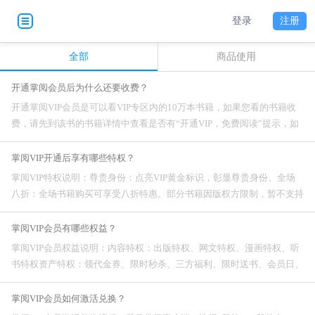
登录
注册
全部
商品使用
开通掌阅会员后为什么还要收费？
开通掌阅VIP会员是可以看VIP专区内的10万本书籍，如果您看的书籍收
费，请先到该书的书籍详情中查看是否有“开通VIP，免费阅读”提示，如
没有的话，这本书不是掌阅VIP专区的书籍，开通掌阅VIP不支持免费阅
读。开
掌阅VIP开通后享有哪些特权？
掌阅VIP特权说明：尊贵身份：点亮VIP黄金标识，彰显尊贵身份。全场
八折：全场书籍购买可享受八折特惠。部分书籍因版权方限制，暂不支持
八折优惠。（如遇特价书籍价格低于VIP折后价格，则优先享受最低折
扣）VIP免费专区：重磅图书云集
掌阅VIP会员有哪些权益？
掌阅VIP会员权益说明：内容特权：出版特权、网文特权、漫画特权、听
书特权资产特权：领代金券、限时秒杀、三方福利、限时送书、会员日、
免费月票、礼物特权、双倍经验专属特权：免费表情、专属客服、评论发
图、专属身份
掌阅VIP会员如何激活兑换？