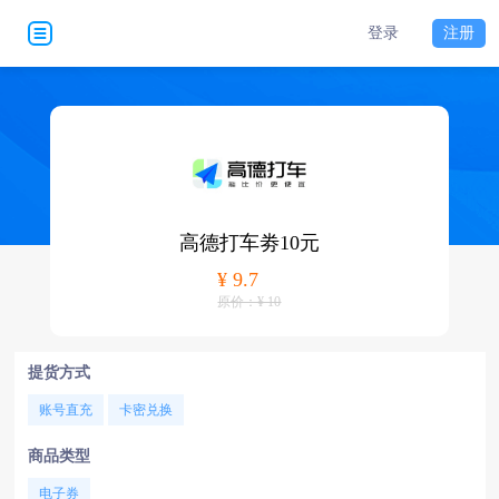
登录
注册
高德打车劵10元
¥ 9.7
原价：¥ 10
提货方式
账号直充
卡密兑换
商品类型
电子券