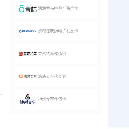
滴滴青桔电单车骑行卡
携程任我游电子礼品卡
首汽约车储值卡
滴滴专车代金券
神州专车储值卡