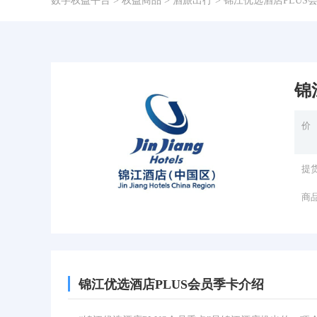
数字权益平台
>
权益商品
>
酒旅出行
>
锦江优选酒店PLUS
锦
价
提
商
锦江优选酒店PLUS会员季卡介绍