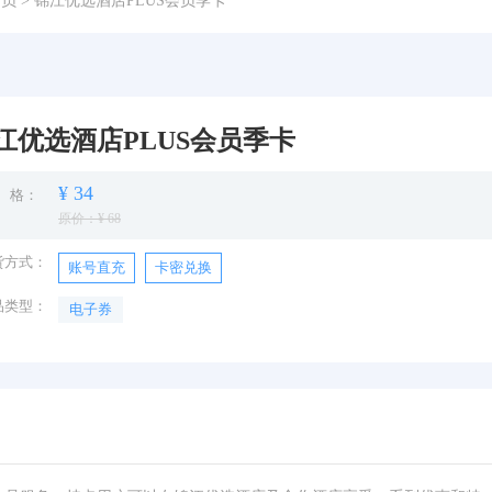
会员
> 锦江优选酒店PLUS会员季卡
江优选酒店PLUS会员季卡
¥ 34
 格：
原价：¥ 68
货方式：
账号直充
卡密兑换
品类型：
电子券