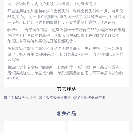
内，会籍过期，则用户必须完成续费后才可继续使用。
平台通用红包加量包有多个套餐类型，每种套餐类型每个用户每月仅
限购买1次，同一用户的判断标准为同一饿了么账号或同一手机号或同
一设备。目前您已购买的加量包，不支持退款和退单，请您谅解
特权5——专享特价商品，超级吃货卡专享特价商品的特惠价格仅限超
级吃货卡用户购买时享受，吃货卡用户和普通用户仅能按原价购买，
如需以专享特价购买需先开通超级吃货卡
所有超级吃货卡专享特价商品均为限量商品，先到先得，售完即恢复
原价，每人每单仅限购买1份，部分菜品2份起售，具体活动以店内显
示为准
超级吃货卡专享特价商品可与超级吃货卡无门槛红包，品质联盟券，
店铺满减红包，单品抵扣券，单品饭票叠加使用，不可与店内其他特
价优惠
其它规格
饿了么超级会员月卡
饿了么超级会员季卡
饿了么超级会员年卡
相关产品