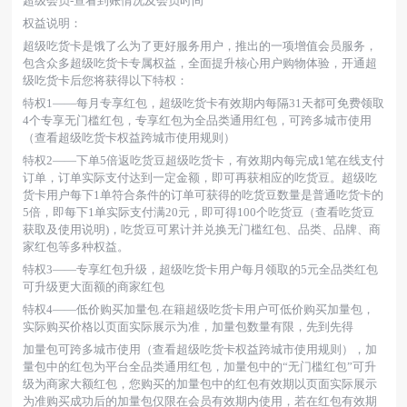
超级会员-查看到账情况及会员时间
权益说明：
超级吃货卡是饿了么为了更好服务用户，推出的一项增值会员服务，
包含众多超级吃货卡专属权益，全面提升核心用户购物体验，开通超
级吃货卡后您将获得以下特权：
特权1——每月专享红包，超级吃货卡有效期内每隔31天都可免费领取
4个专享无门槛红包，专享红包为全品类通用红包，可跨多城市使用
（查看超级吃货卡权益跨城市使用规则）
特权2——下单5倍返吃货豆超级吃货卡，有效期内每完成1笔在线支付
订单，订单实际支付达到一定金额，即可再获相应的吃货豆。超级吃
货卡用户每下1单符合条件的订单可获得的吃货豆数量是普通吃货卡的
5倍，即每下1单实际支付满20元，即可得100个吃货豆（查看吃货豆
获取及使用说明)，吃货豆可累计并兑换无门槛红包、品类、品牌、商
家红包等多种权益。
特权3——专享红包升级，超级吃货卡用户每月领取的5元全品类红包
可升级更大面额的商家红包
特权4——低价购买加量包.在籍超级吃货卡用户可低价购买加量包，
实际购买价格以页面实际展示为准，加量包数量有限，先到先得
加量包可跨多城市使用（查看超级吃货卡权益跨城市使用规则），加
量包中的红包为平台全品类通用红包，加量包中的“无门槛红包”可升
级为商家大额红包，您购买的加量包中的红包有效期以页面实际展示
为准购买成功后的加量包仅限在会员有效期内使用，若在红包有效期