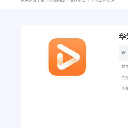
数字权益平台
>
权益商品
>
视频影音
> 华为全屏会员
华
价
提
商
商