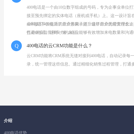
400电话是一个由10位数字组成的号码，专为企事业单位
接至预先绑定的实体电话（座机或手机）上。这一设计旨在
业和拨打400电话的用户共同承担，这样用户无需支付长途
400电话不仅提升了企业形象，还升级了企业的经营理念。
也是企业信誉和实力的象征。
打400电话。这样一来，企业能够有效增加来电数量和沟通
Q
400电话的云CRM功能是什么？
云CRM功能将CRM系统无缝对接到400电话，自动记录每
录，统一管理这些信息。通过精细化销售过程管理，打通
介绍
400电话优势