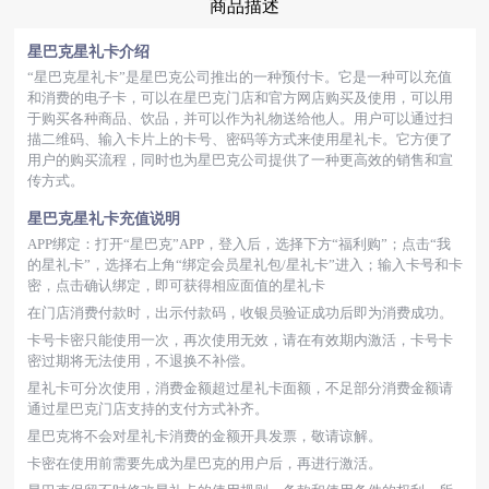
商品描述
星巴克星礼卡介绍
“星巴克星礼卡”是星巴克公司推出的一种预付卡。它是一种可以充值
和消费的电子卡，可以在星巴克门店和官方网店购买及使用，可以用
于购买各种商品、饮品，并可以作为礼物送给他人。用户可以通过扫
描二维码、输入卡片上的卡号、密码等方式来使用星礼卡。它方便了
用户的购买流程，同时也为星巴克公司提供了一种更高效的销售和宣
传方式。
星巴克星礼卡充值说明
APP绑定：打开“星巴克”APP，登入后，选择下方“福利购”；点击“我
的星礼卡”，选择右上角“绑定会员星礼包/星礼卡”进入；输入卡号和卡
密，点击确认绑定，即可获得相应面值的星礼卡
在门店消费付款时，出示付款码，收银员验证成功后即为消费成功。
卡号卡密只能使用一次，再次使用无效，请在有效期内激活，卡号卡
密过期将无法使用，不退换不补偿。
星礼卡可分次使用，消费金额超过星礼卡面额，不足部分消费金额请
通过星巴克门店支持的支付方式补齐。
星巴克将不会对星礼卡消费的金额开具发票，敬请谅解。
卡密在使用前需要先成为星巴克的用户后，再进行激活。