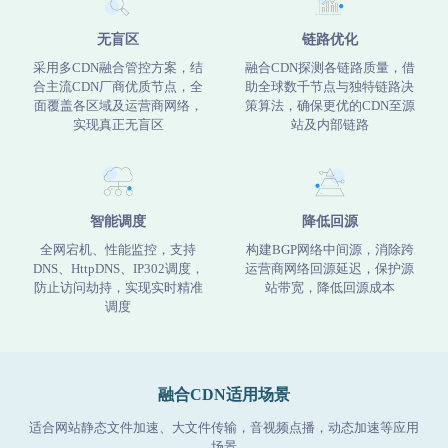
无盲区
链路优化
采用多CDN融合管控方案，结
融合CDN探测各链路质量，借
合主流CDN厂商优质节点，全
助全球数千节点与独特链路决
面覆盖各区域及运营商网络，
策算法，确保更优的CDN至源
实现真正无盲区
站及内部链路
智能调度
降低回源
全网宕机、性能监控，支持
构建BGP网络中间源，消除跨
DNS、HttpDNS、IP302调度，
运营商网络回源延迟，保护源
防止访问劫持，实现实时精准
站带宽，降低回源成本
调度
融合CDN适用场景
适合网站静态文件加速、大文件传输，音视频点播，动态加速等应用
场景