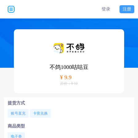
登录
注册
不鸽1000咕咕豆
¥ 9.9
原价：¥ 10
提货方式
账号直充
卡密兑换
商品类型
电子券