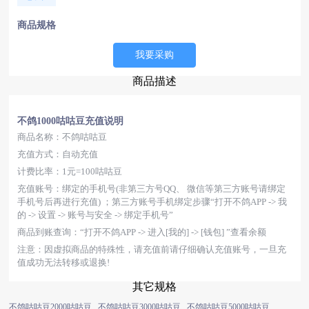
商品规格
我要采购
商品描述
不鸽1000咕咕豆充值说明
商品名称：不鸽咕咕豆
充值方式：自动充值
计费比率：1元=100咕咕豆
充值账号：绑定的手机号(非第三方号QQ、 微信等第三方账号请绑定
手机号后再进行充值) ；第三方账号手机绑定步骤“打开不鸽APP -> 我
的 -> 设置 -> 账号与安全 -> 绑定手机号”
商品到账查询：“打开不鸽APP -> 进入[我的] -> [钱包] ”查看余额
注意：因虚拟商品的特殊性，请充值前请仔细确认充值账号，一旦充
值成功无法转移或退换!
其它规格
不鸽咕咕豆2000咕咕豆
不鸽咕咕豆3000咕咕豆
不鸽咕咕豆5000咕咕豆