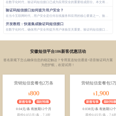
在数字化时代，验证码短信接口已成为应用安全的重要组成部分。本文将深入探讨如何在应用中集成验证码短信接口，提升用户体验的同时保障信息安全。正如...
验证码短信接口如何提升用户安全？
在当今互联网时代，用户安全是任何在线服务和应用的核心要素之一。验证码短信接口作为一种普遍的安全措施，对保护用户信息起到了关键作用。互亿无线作...
开发教程：快速集成验证码短信接口
在数字化时代，确保用户安全和提升用户体验至关重要。验证码短信接口的集成是一个高效的解决方案。本教程将指导您如何快速集成验证码短信接口，以互亿...
安徽短信平台106新客优惠活动
签名新规下怎么确保信息的稳定触达？专用直连短信通道+语音验证码方案
为您护航，欢迎试用！
营销短信套餐包2万条
营销短信套餐包5
800
1,900
¥
¥
0.04元/条 有效期12个月
0.038元/条 有效期12
原价0.055元/条，7.3折
原价0.05元/条，7.6