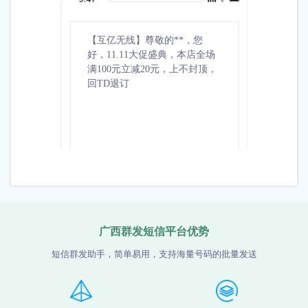
【互亿无线】尊敬的**，您
【互亿无
好，11.11大促盛典，本店全场
祝您生
满100元立减20元，上不封顶，
准备了5
回TD退订
取***
广西群发短信平台优势
短信群发助手，简单易用，支持海量号码的批量发送