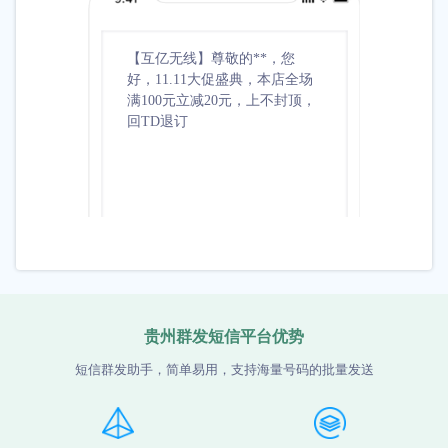
【互亿无线】尊敬的**，您
【互亿无
好，11.11大促盛典，本店全场
祝您生
满100元立减20元，上不封顶，
准备了5
回TD退订
取***
贵州群发短信平台优势
短信群发助手，简单易用，支持海量号码的批量发送