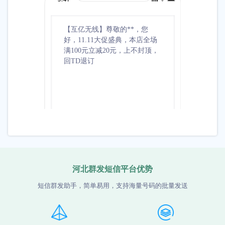
【互亿无线】尊敬的**，您
【互亿无
好，11.11大促盛典，本店全场
祝您生
满100元立减20元，上不封顶，
准备了5
回TD退订
取***
河北群发短信平台优势
短信群发助手，简单易用，支持海量号码的批量发送