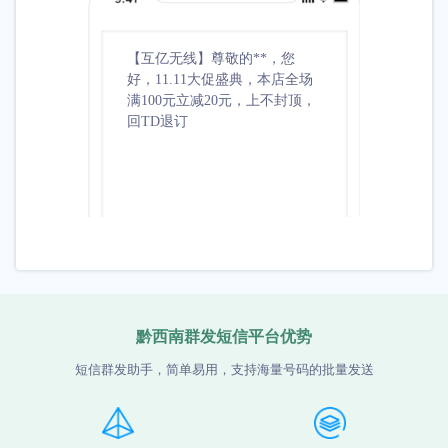
【互亿无线】尊敬的**，您
【互亿无
好，11.11大促盛典，本店全场
祝您生
满100元立减20元，上不封顶，
准备了5
回TD退订
取***
黔西南群发短信平台优势
短信群发助手，简单易用，支持海量号码的批量发送