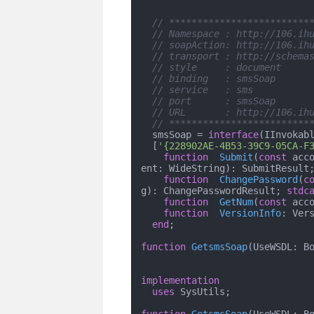
// *************************
// Namespace : http://106.ih
// soapAction: http://106.ih
// transport : http://schema
// style     : document
// binding   : smsSoap
// service   : sms
// port      : smsSoap
// URL       : http://106.ih
// *************************
  smsSoap = 
interface
(IInvokabl
  [
'{228902AE-4B53-39C9-05CA-F
function
Submit
(
const
 acc
ent: WideString)
:
 SubmitResult
function
ChangePassword
(
c
g)
:
 ChangePasswordResult; 
stdc
function
GetNum
(
const
 acc
function
VersionInfo
:
 Ver
end
;

function
GetsmsSoap
(UseWSDL: B
implementation
uses
 SysUtils;
