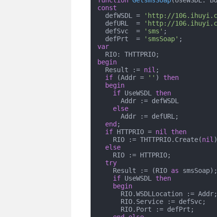
function
GetsmsSoap
(UseWSDL: B
const
  defWSDL = 
'http://106.ihuyi.
  defURL  = 
'http://106.ihuyi.
  defSvc  = 
'sms'
;

  defPrt  = 
'smsSoap'
var
begin
  Result := 
nil
;

if
 (Addr = 
''
) 
then
begin
if
 UseWSDL 
then
      Addr := defWSDL

else
      Addr := defURL;

end
;

if
 HTTPRIO = 
nil
then
    RIO := THTTPRIO.Create(
nil
)
else
    RIO := HTTPRIO;

try
    Result := (RIO 
as
 smsSoap);
if
 UseWSDL 
then
begin
      RIO.WSDLLocation := Addr;

      RIO.Service := defSvc;

      RIO.Port := defPrt;
