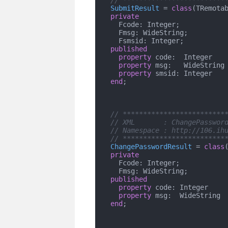
// *************************
SubmitResult
 = 
class
(TRemotab
private
    Fcode: Integer;

    Fmsg: WideString;

    Fsmsid: Integer;

published
property
 code:  Integer   
property
 msg:   WideString
property
 smsid: Integer   
end
;

// *************************
// XML       : ChangePasswor
// Namespace : http://106.ih
// *************************
ChangePasswordResult
 = 
class
private
    Fcode: Integer;

    Fmsg: WideString;

published
property
 code: Integer    
property
 msg:  WideString 
end
;
