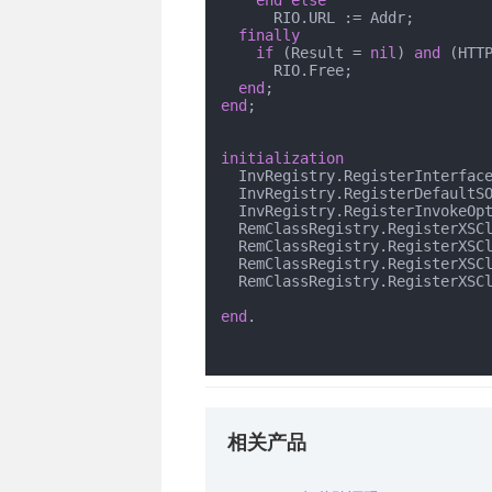
end
else
      RIO.URL := Addr;

finally
if
 (Result = 
nil
) 
and
 (HTT
      RIO.Free;

end
end
;

initialization
  InvRegistry.RegisterInterfac
  InvRegistry.RegisterDefault
  InvRegistry.RegisterInvokeOptions(TypeInfo(smsSoap), ioDocument);

  RemClassRegistry.RegisterXSC
  RemClassRegistry.RegisterXS
  RemClassRegistry.RegisterXSC
  RemClassRegistry.RegisterXS
end
.

相关产品