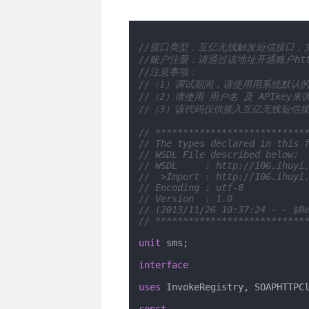
手机状态验证
企业名称模糊查询
手机消费区间验证
企业商标信息核查
//接口类型：互亿无线触发短信接口，
二次放号查询
企业详情信息核验V2
//账户注册：请通过该地址开通账户https://
//注意事项：
//（1）调试期间，请使用用系统默认
//（2）请使用 用户名 及 APIkey
//（3）该代码仅供接入互亿无线短信
// ***************************
// The types declared in this 
// WSDL File described below:
// WSDL     : http://106.ihuyi
//  >Import : http://106.ihuyi
// Encoding : utf-8
// Version  : 1.0
// (2013/11/26 10:37:24 - - $R
// ***************************
unit
 sms;

interface
uses
 InvokeRegistry, SOAPHTTPCl