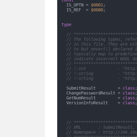
const
  IS_OPTN = 
$0001
;

  IS_REF  = 
$0080
;

type
// *************************
// The following types, refe
// in this file. They are ei
// to but never[!] declared 
// typically map to predefin
// indicate incorrect WSDL d
// *************************
// !:int             - "http
// !:string          - "http
// !:srting          - "http
  SubmitResult         = 
class
  ChangePasswordResult = 
class
  GetNumResult         = 
class
  VersionInfoResult    = 
class
// *************************
// XML       : SubmitResult,
// Namespace : http://106.ih