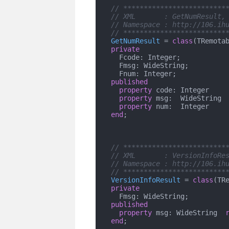
// *************************
// XML       : GetNumResult,
// Namespace : http://106.ih
// *************************
GetNumResult
 = 
class
(TRemotab
private
    Fcode: Integer;

    Fmsg: WideString;

    Fnum: Integer;

published
property
 code: Integer    
property
 msg:  WideString 
property
 num:  Integer    
end
;

// *************************
// XML       : VersionInfoRe
// Namespace : http://106.ih
// *************************
VersionInfoResult
 = 
class
(TRe
private
    Fmsg: WideString;

published
property
 msg: WideString  
end
;
