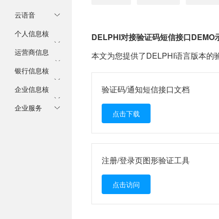
云语音
彩信/视频短信
个人信息核
语音通知
DELPHI对接验证码短信接口DEMO
验
运营商信息
语音验证码
本文为您提供了DELPHI语言版本的
核验
银行信息核
身份证二要素
验证码/通知短信接口文档
验
企业信息核
运营商二要素
身份证二要素MD5加密版
验
企业服务
身份证三要素
银行卡三要素
运营商二要素（证件号+手机号）
点击下载
身份证四要素
运营商三要素
银行卡四要素
企业四要素
IP地址查询
人脸核身
企业二要素
运营商三要素MD5加密版
手机号码归属地查询
注册/登录页图形验证工具
企业三要素
运营商三要素（详版）
身份证OCR识别
运营商三要素（详版）MD5加密版
企业三要素验证（详版）
点击访问
手机在网时长验证
企业备案网站核查