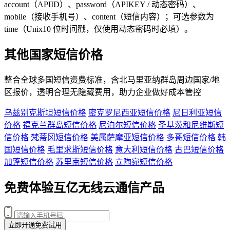
account（APIID）、password（APIKEY / 动态密码）、
mobile（接收手机号）、content（短信内容）；可选参数为
time（Unix10 位时间戳，仅使用动态密码时必填）。
其他国家短信价格
整合全球多国短信资费标准，含
北马里亚纳群岛
周边国家/地
区报价，透明合理无隐藏费用，助力企业做好成本管控
乌兹别克斯坦短信价格
密克罗尼西亚短信价格
尼日利亚短信
价格
福克兰群岛短信价格
尼泊尔短信价格
圣基茨和尼维斯短
信价格
梵蒂冈短信价格
美属萨摩亚短信价格
多哥短信价格
韩
国短信价格
毛里求斯短信价格
意大利短信价格
古巴短信价格
加蓬短信价格
苏里南短信价格
立陶宛短信价格
免费体验互亿无线云通信产品
立即开通免费试用