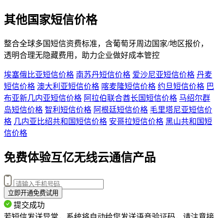
其他国家短信价格
整合全球多国短信资费标准，含
葡萄牙
周边国家/地区报价，
透明合理无隐藏费用，助力企业做好成本管控
埃塞俄比亚短信价格
南苏丹短信价格
爱沙尼亚短信价格
丹麦
短信价格
澳大利亚短信价格
喀麦隆短信价格
约旦短信价格
巴
布亚新几内亚短信价格
阿拉伯联合酋长国短信价格
马绍尔群
岛短信价格
智利短信价格
阿根廷短信价格
毛里塔尼亚短信价
格
几内亚比绍共和国短信价格
安哥拉短信价格
黑山共和国短
信价格
免费体验互亿无线云通信产品
立即开通免费试用
提交成功
若短信发送异常，系统将自动给您发送语音验证码，请注意接