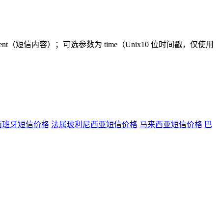
。
ntent（短信内容）；可选参数为 time（Unix10 位时间戳，仅使用
西班牙短信价格
法属玻利尼西亚短信价格
马来西亚短信价格
巴