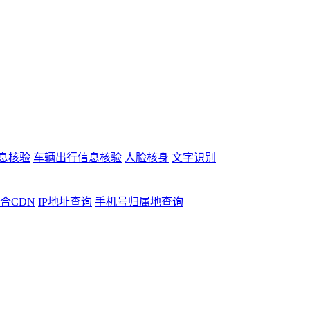
息核验
车辆出行信息核验
人脸核身
文字识别
合CDN
IP地址查询
手机号归属地查询