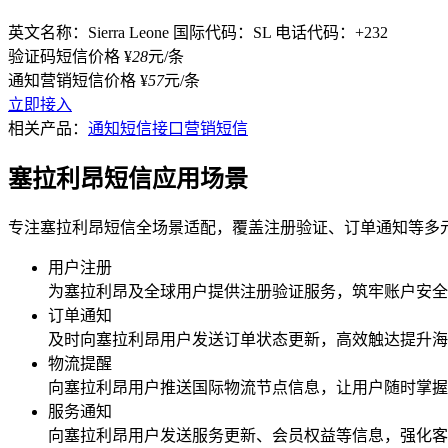
英文名称：Sierra Leone
国际代码：SL
电话代码：+232
验证码短信价格
¥
28
元/条
通知营销短信价格
¥
57
元/条
立即接入
相关产品：
通知短信接口
营销短信
塞拉利昂短信应用场景
专注塞拉利昂短信全场景适配，覆盖注册验证、订单通知等多
用户注册
为
塞拉利昂
及全球用户提供注册验证服务，筑牢账户安全
订单通知
及时向
塞拉利昂
用户发送订单状态更新，高效触达提升海
物流提醒
向
塞拉利昂
用户推送国际物流节点信息，让用户随时掌握
服务通知
向
塞拉利昂
用户发送服务更新、会员权益等信息，强化客