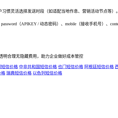
户习惯灵活选择发送时段（如适配当地作息、营销活动节点等）
assword（APIKEY / 动态密码）、mobile（接收手机号）、co
，透明合理无隐藏费用，助力企业做好成本管控
门短信价格
中非共和国短信价格
也门短信价格
阿根廷短信价格
价格
瑞典短信价格
以色列短信价格