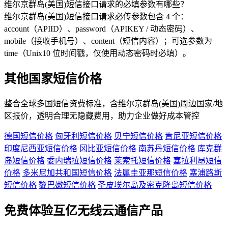
维尔京群岛(美国)短信接口请求的必填参数有哪些？
维尔京群岛(美国)短信接口请求必传参数包含 4 个：
account（APIID）、password（APIKEY / 动态密码）、
mobile（接收手机号）、content（短信内容）；可选参数为
time（Unix10 位时间戳，仅使用动态密码时必填）。
其他国家短信价格
整合全球多国短信资费标准，含
维尔京群岛(美国)
周边国家/地
区报价，透明合理无隐藏费用，助力企业做好成本管控
德国短信价格
匈牙利短信价格
贝宁短信价格
肯尼亚短信价格
印度尼西亚短信价格
冈比亚短信价格
南苏丹短信价格
库克群
岛短信价格
委内瑞拉短信价格
莱索托短信价格
塞拉利昂短信
价格
多米尼加共和国短信价格
法属圭亚那短信价格
塞浦路斯
短信价格
黎巴嫩短信价格
圣皮埃尔岛及密克隆岛短信价格
免费体验互亿无线云通信产品