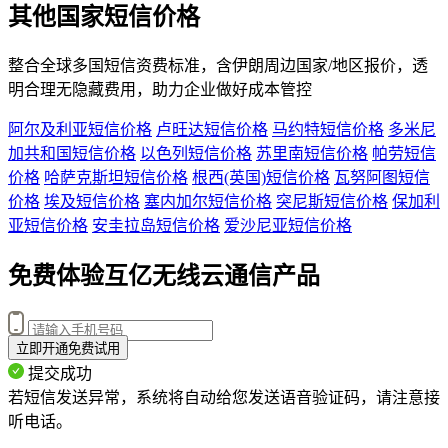
其他国家短信价格
整合全球多国短信资费标准，含
伊朗
周边国家/地区报价，透
明合理无隐藏费用，助力企业做好成本管控
阿尔及利亚短信价格
卢旺达短信价格
马约特短信价格
多米尼
加共和国短信价格
以色列短信价格
苏里南短信价格
帕劳短信
价格
哈萨克斯坦短信价格
根西(英国)短信价格
瓦努阿图短信
价格
埃及短信价格
塞内加尔短信价格
突尼斯短信价格
保加利
亚短信价格
安圭拉岛短信价格
爱沙尼亚短信价格
免费体验互亿无线云通信产品
立即开通免费试用
提交成功
若短信发送异常，系统将自动给您发送语音验证码，请注意接
听电话。