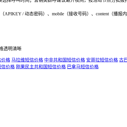
奏选择呼叫时间；营销类群呼建议避开夜间，按活动节点分批拨
ord（APIKEY / 动态密码）、mobile（接收号码）、con
格透明清晰
信价格
马拉维短信价格
中非共和国短信价格
安哥拉短信价格
古
短信价格
刚果民主共和国短信价格
巴拿马短信价格