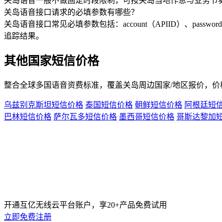
关岛语音一般不做固定时段限制，可按关岛当地作息与业务节
关岛语音接口请求的必填参数有哪些？
关岛语音接口常见必填参数包括：account（APIID）、passw
追踪结果。
其他国家短信价格
整合全球多国语音资费标准，覆盖
关岛
周边国家/地区报价，价
乌兹别克斯坦短信价格
泰国短信价格
朝鲜短信价格
阿根廷短
巴林短信价格
萨尔瓦多短信价格
墨西哥短信价格
哥斯达黎加
开通互亿无线云平台账户，享20+产品免费试用
立即免费注册