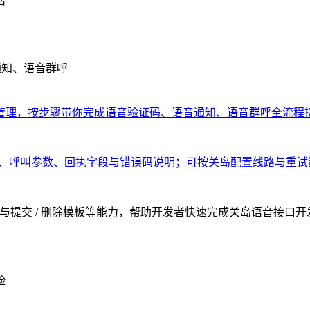
活
通知、语音群呼
管理，按步骤带你完成语音验证码、语音通知、语音群呼全流程
权方式、呼叫参数、回执字段与错误码说明；可按关岛配置线路与重
额查询与提交 / 删除模板等能力，帮助开发者快速完成关岛语音接口
险