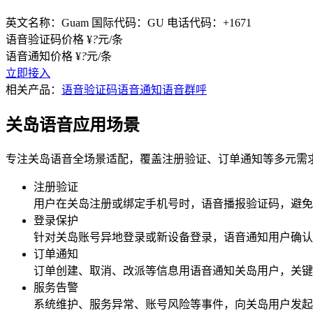
英文名称：Guam
国际代码：GU
电话代码：+1671
语音验证码价格
¥
?
元/条
语音通知价格
¥
?
元/条
立即接入
相关产品：
语音验证码
语音通知
语音群呼
关岛语音应用场景
专注关岛语音全场景适配，覆盖注册验证、订单通知等多元需
注册验证
用户在
关岛
注册或绑定手机号时，语音播报验证码，避免
登录保护
针对
关岛
账号异地登录或新设备登录，语音通知用户确认
订单通知
订单创建、取消、改派等信息用语音通知
关岛
用户，关键
服务告警
系统维护、服务异常、账号风险等事件，向
关岛
用户发起