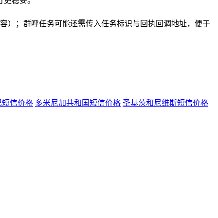
打更稳妥。
tent（播报内容）；群呼任务可能还需传入任务标识与回执回调地址，便于
巴短信价格
多米尼加共和国短信价格
圣基茨和尼维斯短信价格