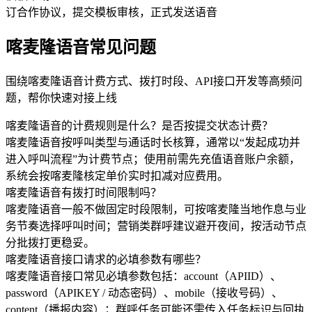
订合作协议，提交模板审核，正式发送语音
喀麦隆语音常见问题
围绕喀麦隆语音计费方式、拨打时段、API接口开发等高频问
题，帮你快速对接上线
喀麦隆语音的计费规则是什么？是否按提交状态计费？
喀麦隆语音按呼叫类型与通话时长核算，通常以“发起成功并
进入呼叫流程”为计费节点；使用前需先充值语音账户余额，
系统会按喀麦隆核定单价实时扣减对应费用。
喀麦隆语音有拨打时间限制吗？
喀麦隆语音一般不做固定时段限制，可按喀麦隆当地作息与业
务节奏选择呼叫时间；营销类群呼建议避开夜间，按活动节点
分批拨打更稳妥。
喀麦隆语音接口请求的必填参数有哪些？
喀麦隆语音接口常见必填参数包括：account（APIID）、
password（APIKEY / 动态密码）、mobile（接收号码）、
content（播报内容）；群呼任务可能还需传入任务标识与回执