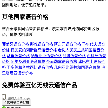
回调地址，便于追踪结果。
其他国家语音价格
整合全球多国语音资费标准，覆盖
喀麦隆
周边国家/地区报
价，价格透明清晰
葡萄牙语音价格
挪威语音价格
阿富汗语音价格
马尔代夫语音
价格
荷属安的列斯群岛语音价格
老挝人民民主共和国语音价
格
马里语音价格
纳米比亚语音价格
斐济语音价格
西班牙语音
价格
阿尔及利亚语音价格
圣赫勒拿语音价格
津巴布韦语音价
格
圣多美和普林西比语音价格
几内亚比绍共和国语音价格
毛
里塔尼亚语音价格
免费体验互亿无线云通信产品
立即开通免费试用