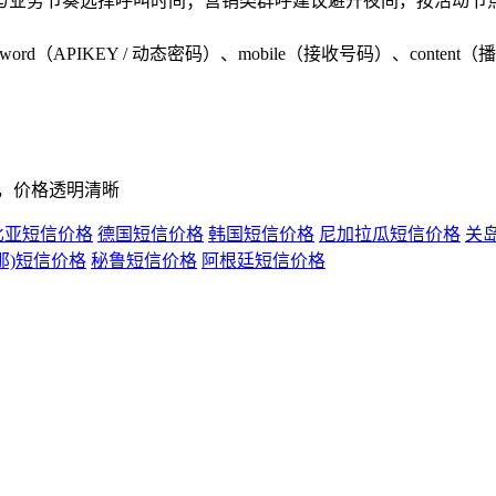
与业务节奏选择呼叫时间；营销类群呼建议避开夜间，按活动节
sword（APIKEY / 动态密码）、mobile（接收号码）、c
价，价格透明清晰
比亚短信价格
德国短信价格
韩国短信价格
尼加拉瓜短信价格
关
那)短信价格
秘鲁短信价格
阿根廷短信价格