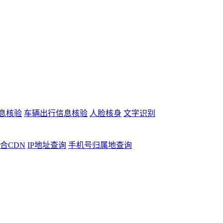
息核验
车辆出行信息核验
人脸核身
文字识别
合CDN
IP地址查询
手机号归属地查询