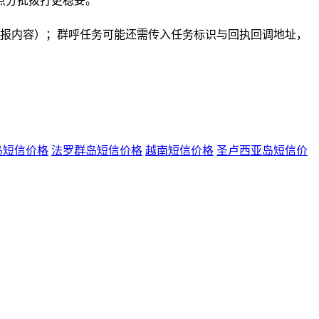
点分批拨打更稳妥。
ontent（播报内容）；群呼任务可能还需传入任务标识与回执回调地址，
岛短信价格
法罗群岛短信价格
越南短信价格
圣卢西亚岛短信价