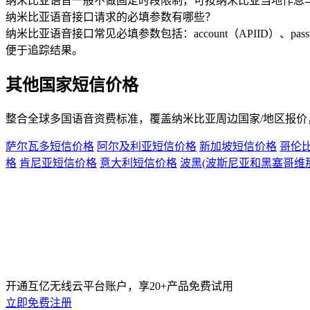
纳米比亚语音一般不做固定时段限制，可按纳米比亚当地作息
纳米比亚语音接口请求的必填参数有哪些？
纳米比亚语音接口常见必填参数包括：account（APIID）、pas
便于追踪结果。
其他国家短信价格
整合全球多国语音资费标准，覆盖
纳米比亚
周边国家/地区报
萨尔瓦多短信价格
阿尔及利亚短信价格
新加坡短信价格
哥伦
格
肯尼亚短信价格
意大利短信价格
波黑(波斯尼亚和黑塞哥维
开通互亿无线云平台账户，享20+产品免费试用
立即免费注册