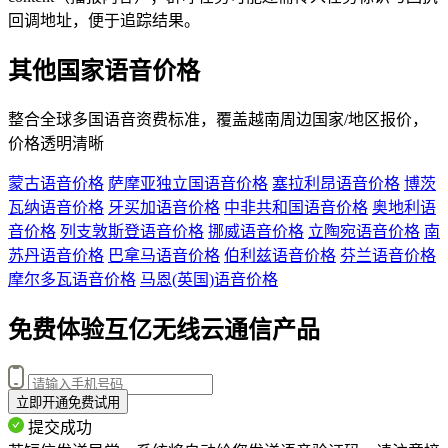
回调地址，便于追踪结果。
其他国家语音价格
整合全球多国语音资费标准，覆盖
越南
周边国家/地区报价，
价格透明清晰
蒙古语音价格
萨摩亚独立国语音价格
塞拉利昂语音价格
博茨
瓦纳语音价格
牙买加语音价格
中非共和国语音价格
奥地利语
音价格
列支敦斯登语音价格
挪威语音价格
立陶宛语音价格
南
苏丹语音价格
巴拿马语音价格
伯利兹语音价格
芬兰语音价格
摩尔多瓦语音价格
马恩(英国)语音价格
免费体验互亿无线云通信产品
立即开通免费试用
提交成功