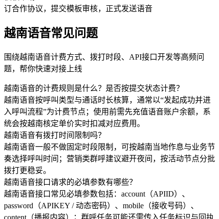
订合作协议，提交模板审核，正式发送语音
越南语音常见问题
围绕越南语音计费方式、拨打时段、API接口开发等高频问
题，帮你快速对接上线
越南语音的计费规则是什么？是否按提交状态计费？
越南语音按呼叫类型与通话时长核算，通常以“发起成功并进
入呼叫流程”为计费节点；使用前需先充值语音账户余额，系
统会按越南核定单价实时扣减对应费用。
越南语音有拨打时间限制吗？
越南语音一般不做固定时段限制，可按越南当地作息与业务节
奏选择呼叫时间；营销类群呼建议避开夜间，按活动节点分批
拨打更稳妥。
越南语音接口请求的必填参数有哪些？
越南语音接口常见必填参数包括：account（APIID）、
password（APIKEY / 动态密码）、mobile（接收号码）、
content（播报内容）；群呼任务可能还需传入任务标识与回执