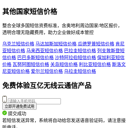
其他国家短信价格
整合全球多国短信资费标准，含
奥地利
周边国家/地区报价，
透明合理无隐藏费用，助力企业做好成本管控
乌克兰短信价格
马达加斯加短信价格
瓜德罗普短信价格
肯尼
亚短信价格
马来西亚短信价格
巴拉圭短信价格
列支敦斯登短
信价格
巴巴多斯短信价格
沙特阿拉伯短信价格
保加利亚短信
价格
瓦努阿图短信价格
关岛短信价格
利比亚短信价格
斯洛文
尼亚短信价格
爱尔兰短信价格
乌拉圭短信价格
免费体验互亿无线云通信产品
立即开通免费试用
提交成功
若短信发送异常，系统将自动给您发送语音验证码，请注意接
听电话。