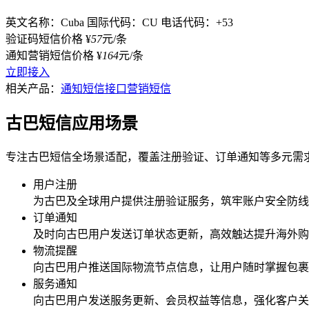
英文名称：Cuba
国际代码：CU
电话代码：+53
验证码短信价格
¥
57
元/条
通知营销短信价格
¥
164
元/条
立即接入
相关产品：
通知短信接口
营销短信
古巴短信应用场景
专注古巴短信全场景适配，覆盖注册验证、订单通知等多元需
用户注册
为
古巴
及全球用户提供注册验证服务，筑牢账户安全防线
订单通知
及时向
古巴
用户发送订单状态更新，高效触达提升海外购
物流提醒
向
古巴
用户推送国际物流节点信息，让用户随时掌握包裹
服务通知
向
古巴
用户发送服务更新、会员权益等信息，强化客户关