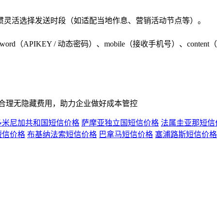
惯灵活选择发送时段（如适配当地作息、营销活动节点等）。
sword（APIKEY / 动态密码）、mobile（接收手机号）、cont
明合理无隐藏费用，助力企业做好成本管控
多米尼加共和国短信价格
萨摩亚独立国短信价格
法属圭亚那短信
短信价格
布基纳法索短信价格
巴拿马短信价格
塞浦路斯短信价格