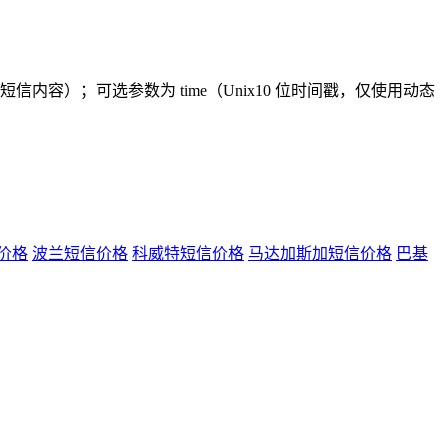
ent（短信内容）；可选参数为 time（Unix10 位时间戳，仅使用动态
价格
波兰短信价格
科威特短信价格
马达加斯加短信价格
巴基