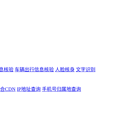
息核验
车辆出行信息核验
人脸核身
文字识别
合CDN
IP地址查询
手机号归属地查询