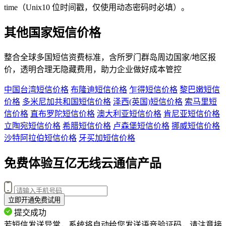
time（Unix10 位时间戳，仅使用动态密码时必填）。
其他国家短信价格
整合全球多国短信资费标准，含
所罗门群岛
周边国家/地区报
价，透明合理无隐藏费用，助力企业做好成本管控
中国台湾短信价格
布隆迪短信价格
乍得短信价格
黎巴嫩短信
价格
多米尼加共和国短信价格
泽西(英国)短信价格
索马里短
信价格
直布罗陀短信价格
澳大利亚短信价格
肯尼亚短信价格
立陶宛短信价格
希腊短信价格
卢森堡短信价格
挪威短信价格
沙特阿拉伯短信价格
牙买加短信价格
免费体验互亿无线云通信产品
立即开通免费试用
提交成功
若短信发送异常，系统将自动给您发送语音验证码，请注意接