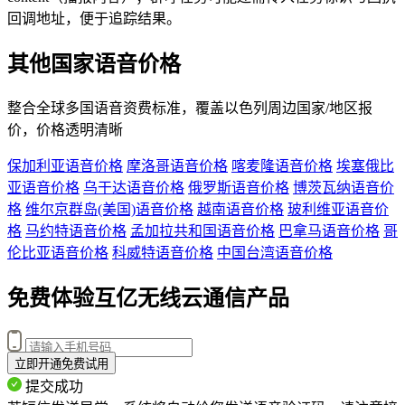
回调地址，便于追踪结果。
其他国家语音价格
整合全球多国语音资费标准，覆盖
以色列
周边国家/地区报
价，价格透明清晰
保加利亚语音价格
摩洛哥语音价格
喀麦隆语音价格
埃塞俄比
亚语音价格
乌干达语音价格
俄罗斯语音价格
博茨瓦纳语音价
格
维尔京群岛(美国)语音价格
越南语音价格
玻利维亚语音价
格
马约特语音价格
孟加拉共和国语音价格
巴拿马语音价格
哥
伦比亚语音价格
科威特语音价格
中国台湾语音价格
免费体验互亿无线云通信产品
立即开通免费试用
提交成功