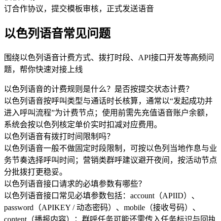
订合作协议，提交模板审核，正式发送语音
以色列语音常见问题
围绕以色列语音计费方式、拨打时段、API接口开发等高频问
题，帮你快速对接上线
以色列语音的计费规则是什么？是否按提交状态计费？
以色列语音按呼叫类型与通话时长核算，通常以“发起成功并
进入呼叫流程”为计费节点；使用前需先充值语音账户余额，
系统会按以色列核定单价实时扣减对应费用。
以色列语音有拨打时间限制吗？
以色列语音一般不做固定时段限制，可按以色列当地作息与业
务节奏选择呼叫时间；营销类群呼建议避开夜间，按活动节点
分批拨打更稳妥。
以色列语音接口请求的必填参数有哪些？
以色列语音接口常见必填参数包括：account（APIID）、
password（APIKEY / 动态密码）、mobile（接收号码）、
content（播报内容）；群呼任务可能还需传入任务标识与回执