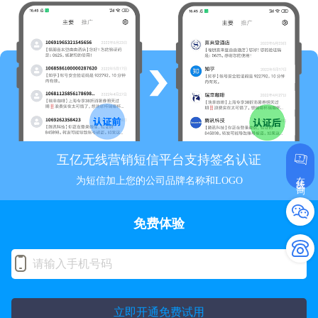
互亿无线营销短信平台支持签名认证
在线咨询
为短信加上您的公司品牌名称和LOGO
免费体验
立即开通免费试用