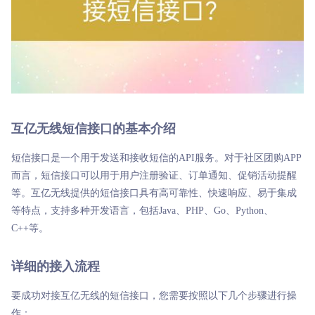
互亿无线短信接口的基本介绍
短信接口是一个用于发送和接收短信的API服务。对于社区团购APP
而言，短信接口可以用于用户注册验证、订单通知、促销活动提醒
等。互亿无线提供的短信接口具有高可靠性、快速响应、易于集成
等特点，支持多种开发语言，包括Java、PHP、Go、Python、
C++等。
详细的接入流程
要成功对接互亿无线的短信接口，您需要按照以下几个步骤进行操
作：