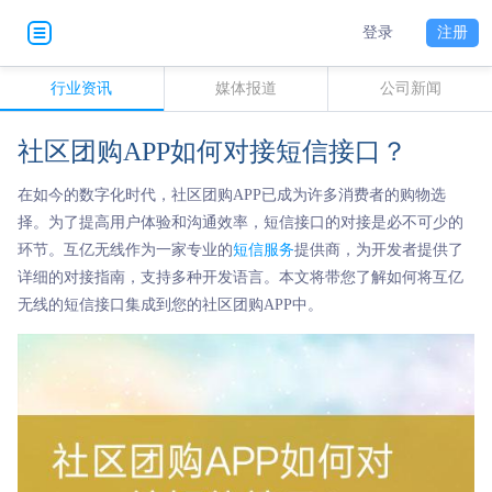
登录
注册
行业资讯
媒体报道
公司新闻
社区团购APP如何对接短信接口？
在如今的数字化时代，社区团购APP已成为许多消费者的购物选
择。为了提高用户体验和沟通效率，短信接口的对接是必不可少的
环节。互亿无线作为一家专业的
短信服务
提供商，为开发者提供了
详细的对接指南，支持多种开发语言。本文将带您了解如何将互亿
无线的短信接口集成到您的社区团购APP中。