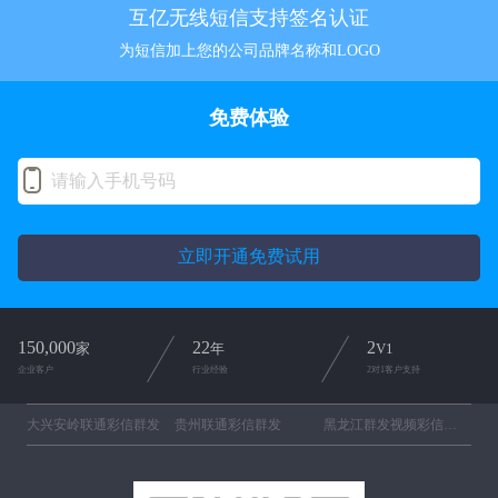
互亿无线短信支持签名认证
为短信加上您的公司品牌名称和LOGO
免费体验
立即开通免费试用
150,000
22
2
家
年
V1
企业客户
行业经验
2对1客户支持
大兴安岭联通彩信群发
贵州联通彩信群发
黑龙江群发视频彩信平台