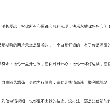
，滋长爱恋；祝你所有心愿都会顺利实现，快乐永驻你悠悠心间
星是期盼的两片天空是浩瀚的，一个自是舒坦的，有了你是添乱
年有余；送你一盘开心果，愿你时时开心；送你一杯好运酒，愿
；自由随风飘荡，身体力行健康；奋劲儿热情高涨，顺利成就梦
，彩信电话视频，也都道不出我的挂念。没办法，还是短信最能