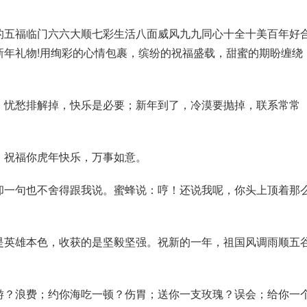
的五福临门六六大顺七彩生活八面威风九九同心十全十美百年好
新年礼物!用绚彩的心情包裹，缤纷的祝福盛载，甜蜜的期盼缠绕
，忧愁排解掉，快乐是必要；新年到了，冷漠要抛掉，联系常常
，祝福你虎年快乐，万事如意。
却一句也不舍得跟我说。蜜蜂说：哼！还说我呢，你头上顶着那
是英雄本色，收获的是坚毅坚强。祝新的一年，祖国风调雨顺五
游？浪费；约你海吃一顿？伤胃；送你一支玫瑰？误会；给你一