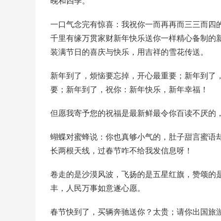
晚和四季。
一口气念完有惊喜：我祝你一而再再而三三而四
千里有缘万贯家财新年快乐送你一样精心备制的
装满节日的喜庆与快乐，用吉祥的雪花传送。
新年到了，烦恼要忘掉，开心最重要；新年到了
要；新年到了，祝你：新年快乐，新年幸福！
但愿我寄予您的祝福是最新鲜最令你百读不厌的
蝴蝶对蜜蜂说：你也真够小气的，肚子甜言蜜语
长两根天线，过春节咋不给我发信息呀！
卷走的是沙漠风波，飞扬的是五星红旗，赞颂的
丰，人民万事如意遂心愿。
春节快到了，买辆奔驰送你？太贵；请你出国旅