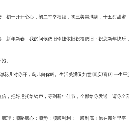
安，初一开开心心，初二幸幸福福，初三美美满满，十五甜甜蜜
嘻，新年新春，我的问候依旧牵挂依旧祝福依旧：祝您新年快乐
怀抱。
!花儿对你开，鸟儿向你叫。生活美满又如意!喜庆!喜庆!一生平
短信，把好运托给铃声，等到新年佳节，全部给你发送，请你全
；顺理；顺路顺心；顺势；顺顺利利；一顺到底！愿在新年里平