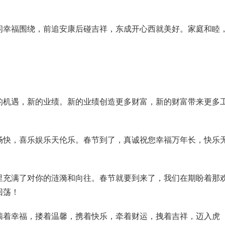
闲幸福围绕，前追安康后碰吉祥，东成开心西就美好。家庭和睦
的机遇，新的业绩。新的业绩创造更多财富，新的财富带来更多
畅快，喜乐娱乐天伦乐。春节到了，真诚祝您幸福万年长，快乐
里充满了对你的涟漪和向往。春节就要到来了，我们在期盼着那
回荡！
揣着幸福，搂着温馨，携着快乐，牵着财运，拽着吉祥，迈入虎