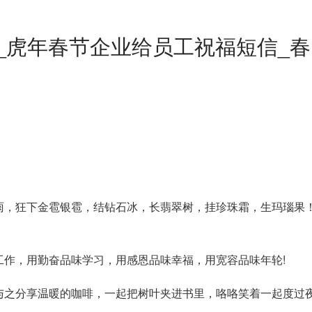
信_虎年春节企业给员工祝福短信_春
雨，狂下金雹银雹，结钻石冰，长翡翠树，挂珍珠霜，生玛瑙果
工作，用勤奋品味学习，用感恩品味幸福，用宽容品味年轮!
与之分享温暖的咖啡，一起把树叶夹进书里，咯咯笑着一起度过