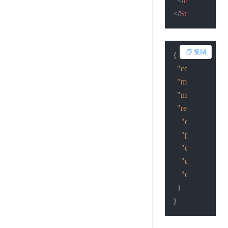
</
result
>
</
SubmitResult
>
复制
{
"code"
:
2
,
"msg"
:
"查询成
"msgid"
:
"1623
"result"
:
{
"country"
:
"
"province"
:
"
"city"
:
"深圳"
"district"
:
"龙
"operator"
:
"
}
}