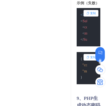
示例（失败）
复制
<?xml version=
"
<
SubmitResult
>
<
code
>
1
</
code
<
msg
>
查询失
</
SubmitResult
>
复制
在线咨询
{
"code"
:
1
,
"msg"
:
"查询失
}
9、PHP生
成动态密码