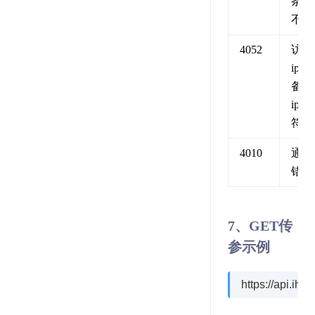
条数
不足
4052
访问
ip 与
备案
ip 不
符
4010
通道
错误
7、GET传
参示例
https://api.i