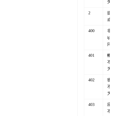
失败
2
提交
成功
400
非法
ip访
问
401
帐号
不能
为空
402
密码
不能
为空
403
应用
不存