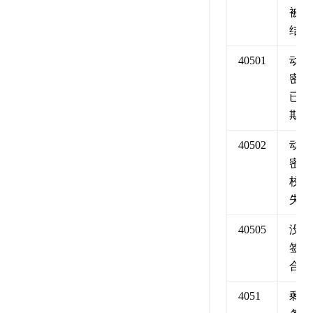
被冻
结
40501
动态
密码
已过
期
40502
动态
密码
校验
失败
40505
没有
签定
合同
4051
剩余