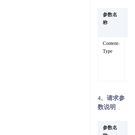
参数名
参
称
值
述
Content-
内
Type
类
型
固
值
4、请求参
数说明
参数名