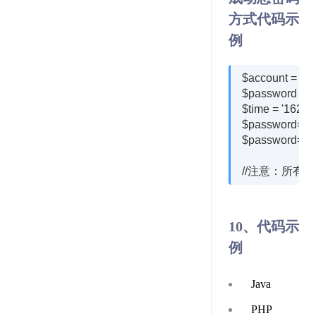
方式代码示
例
$account = 'xxx
$password = 'x
$time = '16236
$password=md5
$password=md5
10、代码示
例
Java
PHP