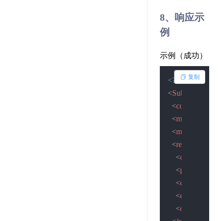
8、响应示
例
示例（成功）
复制
<?xml version=
"
<
SubmitResult
>
<
code
>
2
</
code
<
msg
>
查询成
<
msgid
>
16236
<
result
>
<
country
>
中
<
province
>
广
<
city
>
深圳
</
c
<
district
>
龙岗
<
operator
>
移