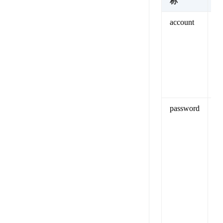
称
account
A
开
password
1
A
用
【