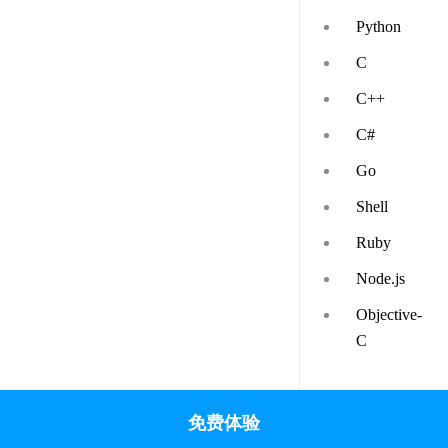
Python
C
C++
C#
Go
Shell
Ruby
Node.js
Objective-
C
免费体验