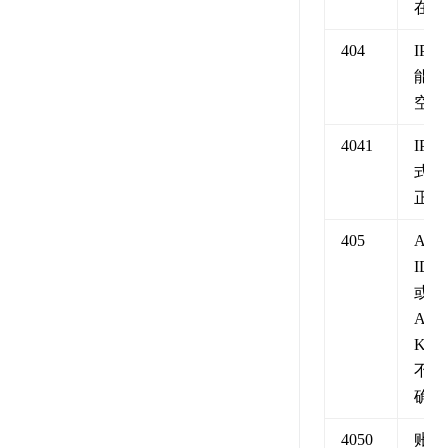
在
404
IP不
能为
空
4041
IP格
式不
正确
405
API
ID
或
API
KEY
不正
确
4050
账号