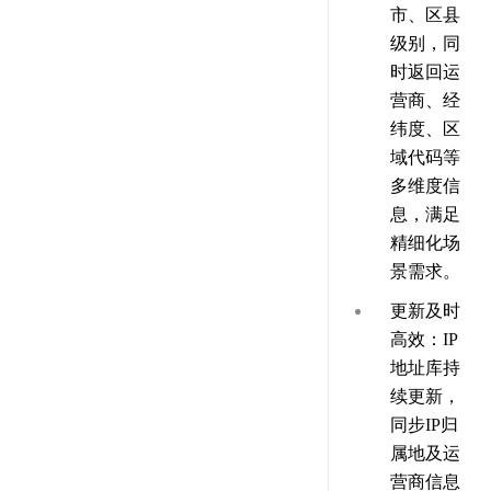
市、区县
级别，同
时返回运
营商、经
纬度、区
域代码等
多维度信
息，满足
精细化场
景需求。
更新及时
高效
：IP
地址库持
续更新，
同步IP归
属地及运
营商信息