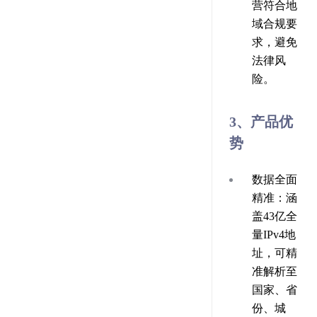
营符合地
域合规要
求，避免
法律风
险。
3、产品优
势
数据全面
精准
：涵
盖43亿全
量IPv4地
址，可精
准解析至
国家、省
份、城