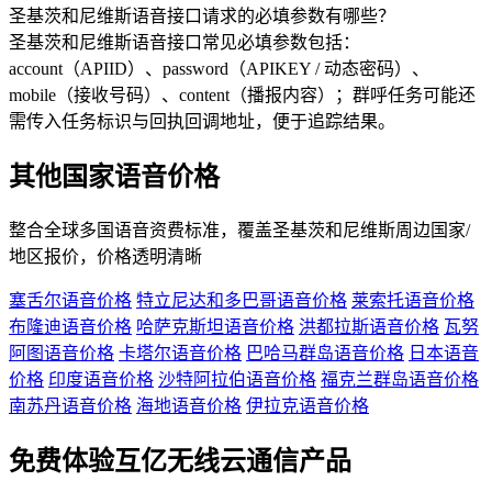
圣基茨和尼维斯语音接口请求的必填参数有哪些？
圣基茨和尼维斯语音接口常见必填参数包括：
account（APIID）、password（APIKEY / 动态密码）、
mobile（接收号码）、content（播报内容）；群呼任务可能还
需传入任务标识与回执回调地址，便于追踪结果。
其他国家语音价格
整合全球多国语音资费标准，覆盖
圣基茨和尼维斯
周边国家/
地区报价，价格透明清晰
塞舌尔语音价格
特立尼达和多巴哥语音价格
莱索托语音价格
布隆迪语音价格
哈萨克斯坦语音价格
洪都拉斯语音价格
瓦努
阿图语音价格
卡塔尔语音价格
巴哈马群岛语音价格
日本语音
价格
印度语音价格
沙特阿拉伯语音价格
福克兰群岛语音价格
南苏丹语音价格
海地语音价格
伊拉克语音价格
免费体验互亿无线云通信产品