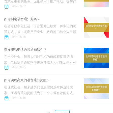
着愈发重要的角色。无论是用于推广活动、提醒订
2024-09-02
单状态、还是通知用户重要消息，语音通知都能有
效地传达信息并提高沟通效率。然而，很多人对于
语音通知的价格一直存在疑...
如何制定语音通知方案？
在当今数字化社会，语音通知已成为一种常见的沟
通方式，被广泛应用于企业、政府部门和个人生活
2024-08-28
中。制定一个有效的语音通知方案对于确保信息传
达的及时性和有效性非常重要。那么，如何制定一
个合适的语音通知方案呢？...
选择哪款电话语音通知软件？
在当今社会，随着人们对手机的依赖程度日益增
加，电话语音通知软件也逐渐成为人们生活中不可
2024-08-25
或缺的一部分。然而，市面上的电话语音通知软件
繁多，各种品牌、功能各异，让人眼花缭乱。那
么，如何选择一款适合自己的电...
如何实现高效的语音通知提醒？
在现代社会，越来越多的信息需要及时传达给大
家，而语音通知提醒成为了一个非常有效的方式。
2024-08-16
无论是企业通知员工，还是学校通知家长，亦或是
医院通知患者，语音通知都能够快速、准确地传达
所需信息。那么，在实现高效...