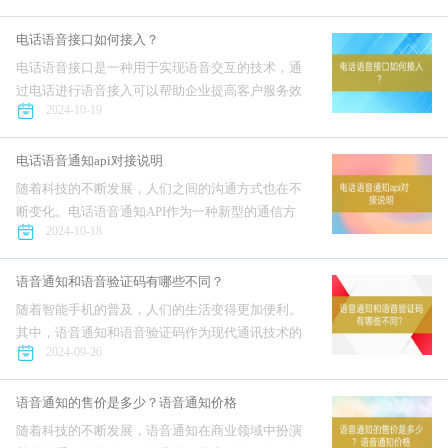
率。那么，教育领域如何应用语音通知呢？本文将
从几个方面进行探讨。在...
电话语音接口如何接入？
电话语音接口是一种用于实现语音交互的技术，通
过电话进行语音接入可以帮助企业提高客户服务效
2024-10-19
率，增强用户体验。接入电话语音接口需要按照一
定的步骤进行操作，下面将介绍具体的接入方法。
在接入电话语音接口之...
电话语音通知api对接说明
随着科技的不断发展，人们之间的沟通方式也在不
断变化。电话语音通知API作为一种新型的通信方
2024-10-18
式，为企业提供了更加便捷和高效的通知服务。本
文将为大家介绍电话语音通知API的对接方法和注
意事项。电话语音...
语音通知和语音验证码有哪些不同？
随着智能手机的普及，人们的生活变得更加便利。
其中，语音通知和语音验证码作为现代通讯技术的
2024-09-26
重要应用，大大方便了人们的日常生活。但是，很
多人会混淆这两者之间的概念，接下来我们就来分
析一下语音通知和语音验证...
语音通知的售价是多少？语音通知价格
随着科技的不断发展，语音通知在商业领域中扮演