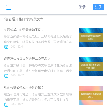
登录
注册
“语音通知接口”的相关文章
有哪些成功的语音通知案例？
语音通知是一种通过电话、互联网等途径发送语音
信息的服务。随着科技的不断发展，语音通知在各
2024-12-04
行各业中得到了广泛应用，并取得了一些成功的案
例。接下来，我们就来看一些成功的语音通知案
例。首先，语音通知在电...
语音通知接口如何进行二次开发？
语音通知接口是一种能够将文字信息转化为语音进
行通知的工具，通常会被用于电话呼叫提醒、语音
2024-10-25
验证码等场合。对于一些有特殊需求的用户，通常
会需要对语音通知接口进行二次开发，以满足其定
制化需求。那么，接下来我...
教育领域如何应用语音通知？
在当今信息化社会，语音通知正逐渐成为教育领域
的重要工具。通过语音通知，学校可以及时向学
2024-10-24
生、家长和教师发送重要通知，提高信息传递的效