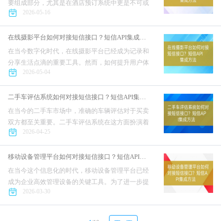
要组成部分，尤其是在酒店预订系统中更是不可或
2026-05-16
缺。通过短信接口，可以实现及时的预订确认、提
醒和客户互动，大大提升用户体验。本文将指导开
发者如何接入互亿无线短信...
在线摄影平台如何对接短信接口？短信API集成方法
在当今数字化时代，在线摄影平台已经成为记录和
分享生活点滴的重要工具。然而，如何提升用户体
2026-05-04
验是每个开发者都在思考的问题。接入短信接口成
为一种有效的解决方案，本文将带您了解如何将互
亿无线短信接口集成到您的...
二手车评估系统如何对接短信接口？短信API集成方法
在当今的二手车市场中，准确的车辆评估对于买卖
双方都至关重要。二手车评估系统在这方面扮演着
2026-04-25
不可或缺的角色。然而，为了在用户体验上更进一
步，许多系统开发者选择接入短信接口，以便在重
要节点上及时通知用户。互...
移动设备管理平台如何对接短信接口？短信API集成方法
在当今这个信息化的时代，移动设备管理平台已经
成为企业高效管理设备的关键工具。为了进一步提
2026-03-30
升其功能，短信接口的接入显得尤为重要。本文将
为开发者详细介绍如何接入互亿无线短信接口，帮
助您轻松实现短信功能的集...