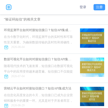
登录
注册
“验证码短信”的相关文章
环境监测平台如何对接短信接口？短信API集成方法
在当今数字化时代，环境监测平台的实时性和可靠
性至关重要。为确保数据传输的及时性和准确性，
2026-08-04
许多开发者选择集成短信接口作为通知机制。本文
将探讨如何高效接入互亿无线短信接口，以提升环
境监测平台的性能和用户体...
数据可视化平台如何对接短信接口？短信API集成方法
随着现代技术的飞速发展，短信接口在数据可视化
平台中的应用变得越来越普遍。短信接口不仅能提
2026-07-04
升用户体验，还能为开发者提供更便捷的通信手
段。互亿无线作为国内知名的短信服务提供商，其
短信接口以其详尽的接入指南...
营销云平台如何对接短信接口？短信API集成方法
在信息化高度发达的今天，短信接口已成为企业营
销和服务中的重要一环。尤其是对于开发者而言，
2026-06-29
选择一个高效、易用的短信接口，能够大大提高工